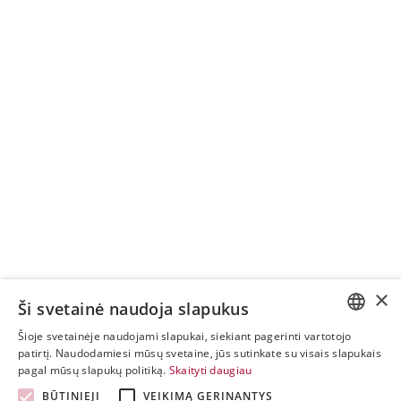
×
Ši svetainė naudoja slapukus
Šioje svetainėje naudojami slapukai, siekiant pagerinti vartotojo
ESTONIAN
patirtį. Naudodamiesi mūsų svetaine, jūs sutinkate su visais slapukais
pagal mūsų slapukų politiką.
Skaityti daugiau
ENGLISH
BŪTINIEJI
VEIKIMĄ GERINANTYS