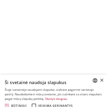
×
Ši svetainė naudoja slapukus
Šioje svetainėje naudojami slapukai, siekiant pagerinti vartotojo
ESTONIAN
patirtį. Naudodamiesi mūsų svetaine, jūs sutinkate su visais slapukais
pagal mūsų slapukų politiką.
Skaityti daugiau
ENGLISH
BŪTINIEJI
VEIKIMĄ GERINANTYS