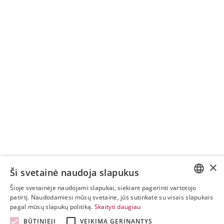
×
Ši svetainė naudoja slapukus
Šioje svetainėje naudojami slapukai, siekiant pagerinti vartotojo
ESTONIAN
patirtį. Naudodamiesi mūsų svetaine, jūs sutinkate su visais slapukais
pagal mūsų slapukų politiką.
Skaityti daugiau
ENGLISH
BŪTINIEJI
VEIKIMĄ GERINANTYS