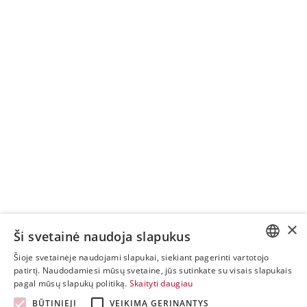
×
Ši svetainė naudoja slapukus
Šioje svetainėje naudojami slapukai, siekiant pagerinti vartotojo
ESTONIAN
patirtį. Naudodamiesi mūsų svetaine, jūs sutinkate su visais slapukais
pagal mūsų slapukų politiką.
Skaityti daugiau
ENGLISH
BŪTINIEJI
VEIKIMĄ GERINANTYS