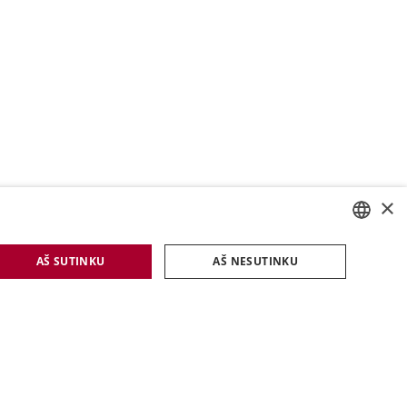
×
ESTONIAN
AŠ SUTINKU
AŠ NESUTINKU
ENGLISH
LATVIAN
LITHUANIAN