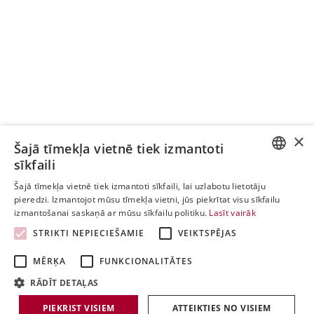
×
Šajā tīmekļa vietnē tiek izmantoti
sīkfaili
ESTONIAN
Šajā tīmekļa vietnē tiek izmantoti sīkfaili, lai uzlabotu lietotāju
pieredzi. Izmantojot mūsu tīmekļa vietni, jūs piekrītat visu sīkfailu
ENGLISH
izmantošanai saskaņā ar mūsu sīkfailu politiku.
Lasīt vairāk
LATVIAN
STRIKTI NEPIECIEŠAMIE
VEIKTSPĒJAS
LITHUANIAN
MĒRĶA
FUNKCIONALITĀTES
RĀDĪT DETAĻAS
PIEKRIST VISIEM
ATTEIKTIES NO VISIEM