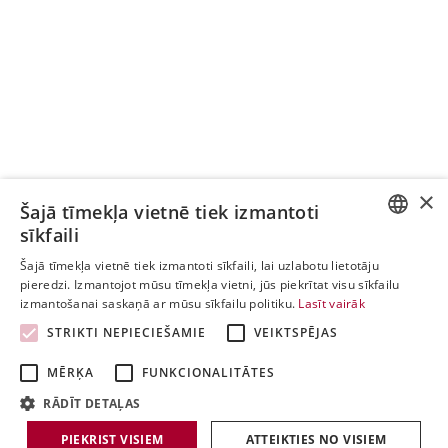
×
Šajā tīmekļa vietnē tiek izmantoti
sīkfaili
ESTONIAN
Šajā tīmekļa vietnē tiek izmantoti sīkfaili, lai uzlabotu lietotāju
pieredzi. Izmantojot mūsu tīmekļa vietni, jūs piekrītat visu sīkfailu
ENGLISH
izmantošanai saskaņā ar mūsu sīkfailu politiku.
Lasīt vairāk
LATVIAN
STRIKTI NEPIECIEŠAMIE
VEIKTSPĒJAS
LITHUANIAN
MĒRĶA
FUNKCIONALITĀTES
RĀDĪT DETAĻAS
PIEKRIST VISIEM
ATTEIKTIES NO VISIEM