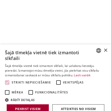
×
Šajā tīmekļa vietnē tiek izmantoti
sīkfaili
ESTONIAN
Šajā tīmekļa vietnē tiek izmantoti sīkfaili, lai uzlabotu lietotāju
pieredzi. Izmantojot mūsu tīmekļa vietni, jūs piekrītat visu sīkfailu
ENGLISH
izmantošanai saskaņā ar mūsu sīkfailu politiku.
Lasīt vairāk
LATVIAN
STRIKTI NEPIECIEŠAMIE
VEIKTSPĒJAS
LITHUANIAN
MĒRĶA
FUNKCIONALITĀTES
RĀDĪT DETAĻAS
PIEKRIST VISIEM
ATTEIKTIES NO VISIEM