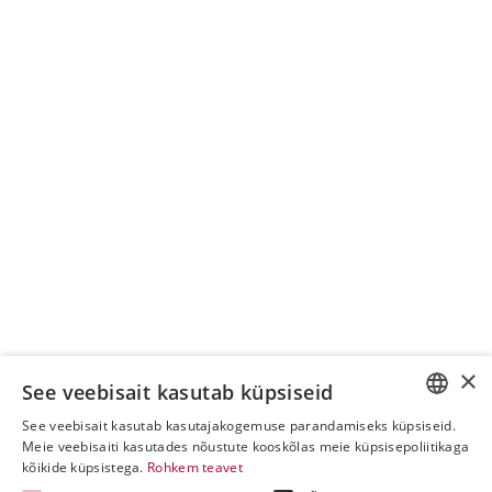
×
See veebisait kasutab küpsiseid
See veebisait kasutab kasutajakogemuse parandamiseks küpsiseid.
ESTONIAN
Meie veebisaiti kasutades nõustute kooskõlas meie küpsisepoliitikaga
kõikide küpsistega.
Rohkem teavet
ENGLISH