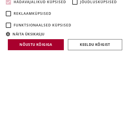
HÄDAVAJALIKUD KÜPSISED
JÕUDLUSKÜPSISED
LATVIAN
REKLAAMKÜPSISED
LITHUANIAN
FUNKTSIONAALSED KÜPSISED
NÄITA ÜKSIKASJU
NÕUSTU KÕIGIGA
KEELDU KÕIGIST