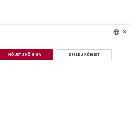
×
ESTONIAN
NÕUSTU KÕIGIGA
KEELDU KÕIGIST
ENGLISH
LATVIAN
LITHUANIAN