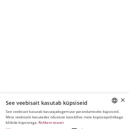
×
See veebisait kasutab küpsiseid
See veebisait kasutab kasutajakogemuse parandamiseks küpsiseid.
ESTONIAN
Meie veebisaiti kasutades nõustute kooskõlas meie küpsisepoliitikaga
kõikide küpsistega.
Rohkem teavet
ENGLISH