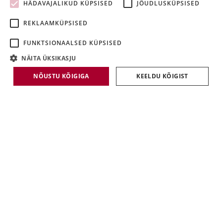
HÄDAVAJALIKUD KÜPSISED
JÕUDLUSKÜPSISED
LATVIAN
REKLAAMKÜPSISED
LITHUANIAN
FUNKTSIONAALSED KÜPSISED
NÄITA ÜKSIKASJU
NÕUSTU KÕIGIGA
KEELDU KÕIGIST