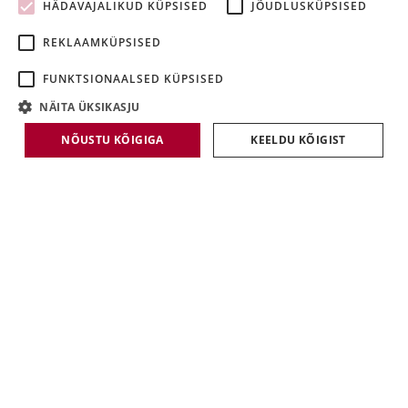
HÄDAVAJALIKUD KÜPSISED
JÕUDLUSKÜPSISED
LATVIAN
REKLAAMKÜPSISED
LITHUANIAN
FUNKTSIONAALSED KÜPSISED
NÄITA ÜKSIKASJU
NÕUSTU KÕIGIGA
KEELDU KÕIGIST