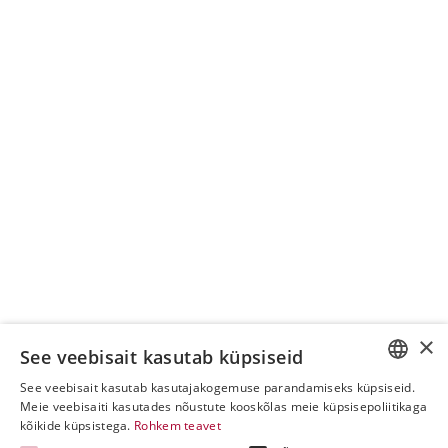
×
See veebisait kasutab küpsiseid
See veebisait kasutab kasutajakogemuse parandamiseks küpsiseid.
ESTONIAN
Meie veebisaiti kasutades nõustute kooskõlas meie küpsisepoliitikaga
kõikide küpsistega.
Rohkem teavet
ENGLISH