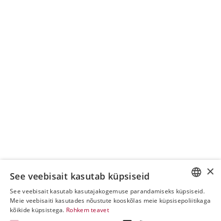
×
See veebisait kasutab küpsiseid
See veebisait kasutab kasutajakogemuse parandamiseks küpsiseid.
ESTONIAN
Meie veebisaiti kasutades nõustute kooskõlas meie küpsisepoliitikaga
kõikide küpsistega.
Rohkem teavet
ENGLISH