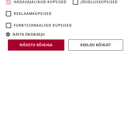
HÄDAVAJALIKUD KÜPSISED
JÕUDLUSKÜPSISED
LATVIAN
REKLAAMKÜPSISED
LITHUANIAN
FUNKTSIONAALSED KÜPSISED
NÄITA ÜKSIKASJU
NÕUSTU KÕIGIGA
KEELDU KÕIGIST