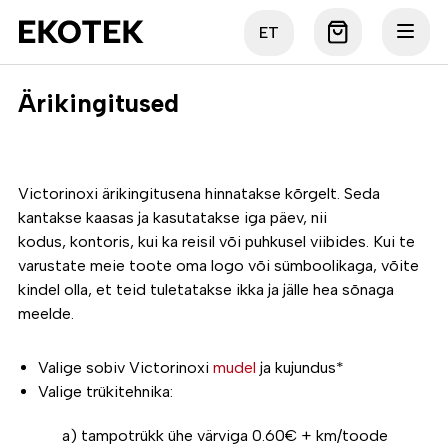
ET
Ärikingitused
Victorinoxi ärikingitusena hinnatakse kõrgelt. Seda
kantakse kaasas ja kasutatakse iga päev, nii
kodus, kontoris, kui ka reisil või puhkusel viibides. Kui te
varustate meie toote oma logo või sümboolikaga, võite
kindel olla, et teid tuletatakse ikka ja jälle hea sõnaga
meelde.
Valige sobiv Victorinoxi
mudel
ja kujundus*
Valige trükitehnika:
a) tampotrükk ühe värviga 0.60€ + km/toode