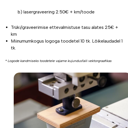
b) lasergraveering 2.50€ + km/toode
Trüki/graveerimise ettevalmistuse tasu alates 25€ +
km
Miinumumkogus logoga toodetel 10 tk. Lõikelaudadel 1
tk.
* Logode kandmiseks toodetele vajame kujundusfaili vektorgraafikas