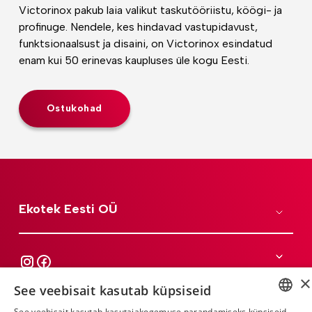
Victorinox pakub laia valikut taskutööriistu, köögi- ja
profinuge. Nendele, kes hindavad vastupidavust,
funktsionaalsust ja disaini, on Victorinox esindatud
enam kui 50 erinevas kaupluses üle kogu Eesti.
Ostukohad
Ekotek Eesti OÜ
×
See veebisait kasutab küpsiseid
See veebisait kasutab kasutajakogemuse parandamiseks küpsiseid.