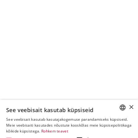
×
See veebisait kasutab küpsiseid
See veebisait kasutab kasutajakogemuse parandamiseks küpsiseid.
ESTONIAN
Meie veebisaiti kasutades nõustute kooskõlas meie küpsisepoliitikaga
kõikide küpsistega.
Rohkem teavet
ENGLISH