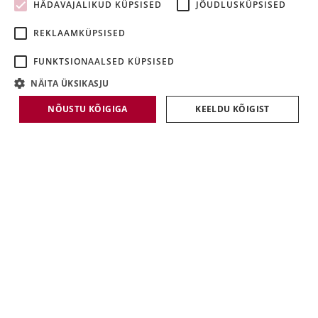
HÄDAVAJALIKUD KÜPSISED
JÕUDLUSKÜPSISED
LATVIAN
REKLAAMKÜPSISED
LITHUANIAN
FUNKTSIONAALSED KÜPSISED
NÄITA ÜKSIKASJU
NÕUSTU KÕIGIGA
KEELDU KÕIGIST