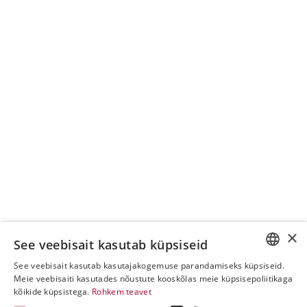
×
See veebisait kasutab küpsiseid
See veebisait kasutab kasutajakogemuse parandamiseks küpsiseid.
ESTONIAN
Meie veebisaiti kasutades nõustute kooskõlas meie küpsisepoliitikaga
kõikide küpsistega.
Rohkem teavet
ENGLISH