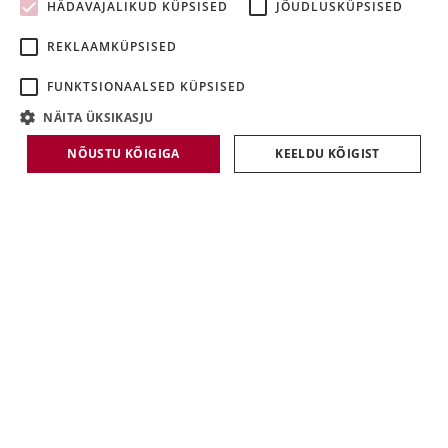
HÄDAVAJALIKUD KÜPSISED
JÕUDLUSKÜPSISED
LATVIAN
REKLAAMKÜPSISED
LITHUANIAN
FUNKTSIONAALSED KÜPSISED
NÄITA ÜKSIKASJU
NÕUSTU KÕIGIGA
KEELDU KÕIGIST